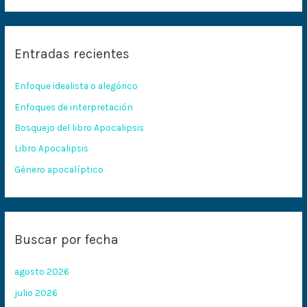
s
c
Entradas recientes
a
r
Enfoque idealista o alegórico
p
Enfoques de interpretación
o
Bosquejo del libro Apocalipsis
r
:
Libro Apocalipsis
Género apocalíptico
Buscar por fecha
agosto 2026
julio 2026