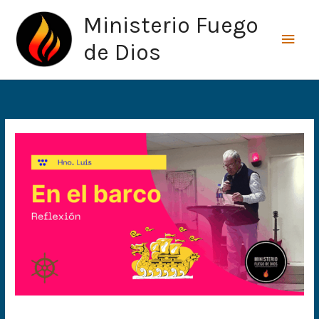
Ir
Men
Ministerio Fuego
al
princ
contenido
de Dios