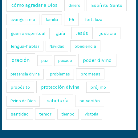
cómo agradar a Dios
Espíritu Santo
dinero
Fe
evangelismo
fortaleza
familia
Jesús
justicia
guerra espiritual
guía
lengua-hablar
obediencia
Navidad
oración
poder divino
paz
pecado
promesas
presencia divina
problemas
protección divina
propósito
prójimo
sabiduría
salvación
Reino de Dios
santidad
temor
tiempo
victoria