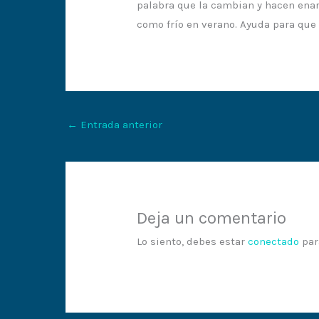
palabra que la cambian y hacen enard
como frío en verano. Ayuda para que 
←
Entrada anterior
Deja un comentario
Lo siento, debes estar
conectado
par