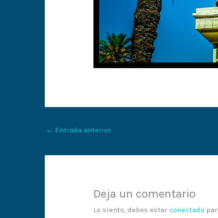
←
Entrada anterior
Deja un comentario
Lo siento, debes estar
conectado
par