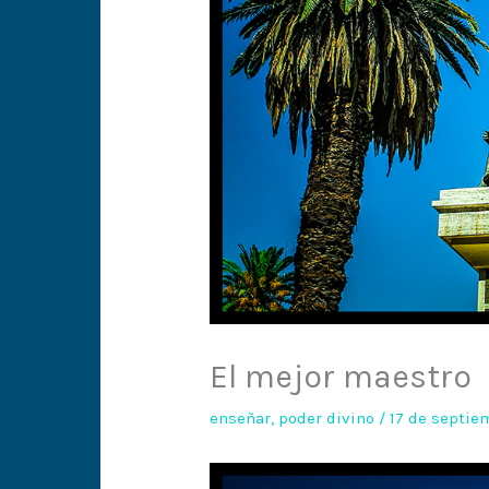
El mejor maestro
enseñar
,
poder divino
/
17 de septi