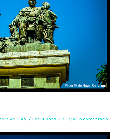
embre de 2022
/ Por
Susana S.
/
Deja un comentario