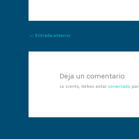
←
Entrada anterior
Deja un comentario
Lo siento, debes estar
conectado
par