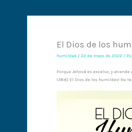
El Dios de los hum
humildad
/
22 de mayo de 2022
/ P
Porque Jehová es excelso, y atiende 
138:6) El Dios de los humildes! No t