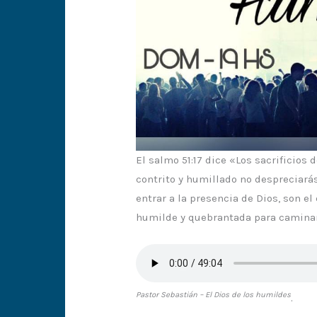
El salmo 51:17 dice «Los sacrificios 
contrito y humillado no despreciarás
entrar a la presencia de Dios, son 
humilde y quebrantada para caminar
Pastor Sebastián – El Dios de los humildes
.