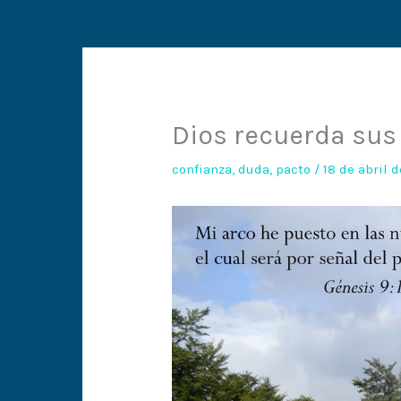
Dios recuerda sus
confianza
,
duda
,
pacto
/
18 de abril 