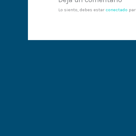
Lo siento, debes estar
conectado
par