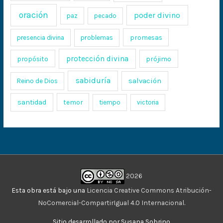
oración
poder divino
paz
pecado
promesas
presencia divina
problemas
protección divina
propósito
prójimo
sabiduría
salvación
Reino de Dios
santidad
temor
tiempo
victoria
2026
Esta obra está bajo una
Licencia Creative Commons Atribución-
NoComercial-CompartirIgual 4.0 Internacional
.
Sitio desarrollado por Susana Sobrino