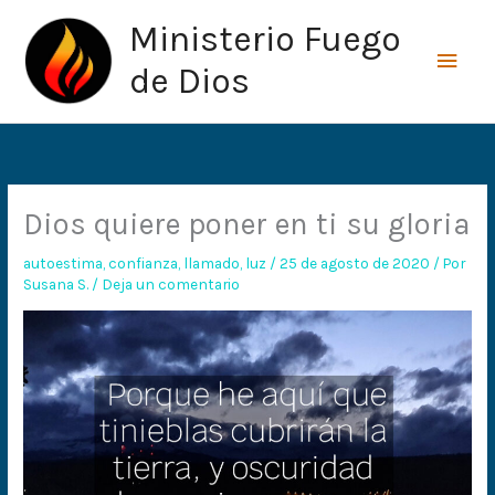
Ir
Men
Ministerio Fuego
al
princ
contenido
de Dios
Dios quiere poner en ti su gloria
autoestima
,
confianza
,
llamado
,
luz
/
25 de agosto de 2020
/ Por
Susana S.
/
Deja un comentario