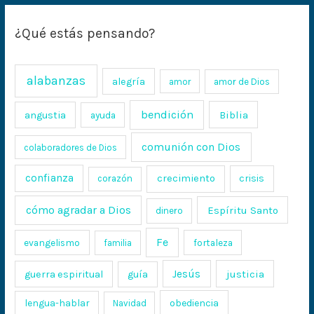
¿Qué estás pensando?
alabanzas
alegría
amor
amor de Dios
bendición
Biblia
angustia
ayuda
comunión con Dios
colaboradores de Dios
confianza
crecimiento
crisis
corazón
cómo agradar a Dios
Espíritu Santo
dinero
Fe
evangelismo
fortaleza
familia
Jesús
justicia
guerra espiritual
guía
lengua-hablar
obediencia
Navidad