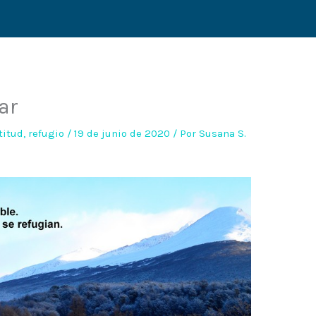
lar
titud
,
refugio
/
19 de junio de 2020
/ Por
Susana S.