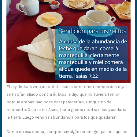
El rey de Judá vino al profeta Isaías con temor porque dos reyes
se habían aliado contra él. Dios le dijo que no tuviera temor,
porque ambas naciones desaparecerían, aunque no de
momento. Otro reino, Asiria, haría guerra contra ellos y asolaría
la tierra. Luego vendría abundancia para los que quedaran.
Como en esa época, siempre hay algún enemigo que nos quiere