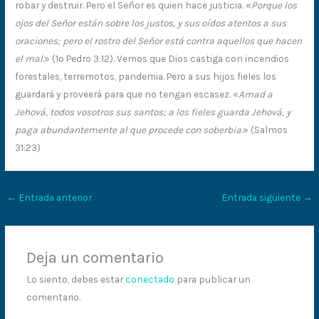
robar y destruir. Pero el Señor es quien hace justicia. «
Porque los
ojos del Señor están sobre los justos, y sus oídos atentos a sus
oraciones; pero el rostro del Señor está contra aquellos que hacen
el mal.
» (1º Pedro 3:12). Vemos que Dios castiga con incendios
forestales, terremotos, pandemia. Pero a sus hijos fieles los
guardará y proveerá para que no tengan escasez. «
Amad a
Jehová, todos vosotros sus santos; a los fieles guarda Jehová, y
paga abundantemente al que procede con soberbia
.» (Salmos
31:23)
←
Entrada anterior
Entrada siguiente
→
Deja un comentario
Lo siento, debes estar
conectado
para publicar un
comentario.