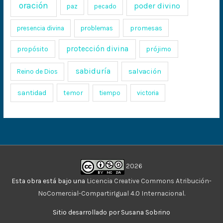
oración
poder divino
paz
pecado
promesas
presencia divina
problemas
protección divina
propósito
prójimo
sabiduría
salvación
Reino de Dios
santidad
temor
tiempo
victoria
2026
Esta obra está bajo una
Licencia Creative Commons Atribución-
NoComercial-CompartirIgual 4.0 Internacional
.
Sitio desarrollado por Susana Sobrino