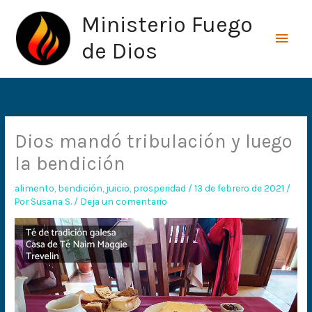
Ir
Men
Ministerio Fuego
al
princ
contenido
de Dios
Dios mandó tribulación y luego
la bendición
alimento
,
bendición
,
juicio
,
prosperidad
/
13 de febrero de 2021
/
Por
Susana S.
/
Deja un comentario