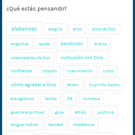
¿Qué estás pensando?
alabanzas
alegría
amor
amor de Dios
bendición
Biblia
angustia
ayuda
comunión con Dios
colaboradores de Dios
confianza
crecimiento
crisis
corazón
cómo agradar a Dios
Espíritu Santo
dinero
Fe
evangelismo
fortaleza
familia
Jesús
justicia
guerra espiritual
guía
lengua-hablar
obediencia
Navidad