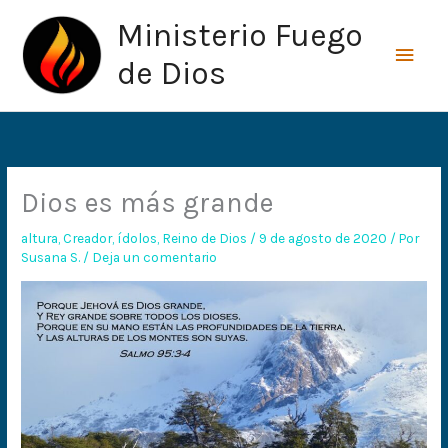
Ir
Men
Ministerio Fuego
al
princ
contenido
de Dios
Dios es más grande
altura
,
Creador
,
ídolos
,
Reino de Dios
/
9 de agosto de 2020
/ Por
Susana S.
/
Deja un comentario