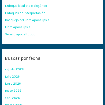
r
Enfoque idealista o alegórico
p
Enfoques de interpretación
o
Bosquejo del libro Apocalipsis
r
:
Libro Apocalipsis
Género apocalíptico
Buscar por fecha
agosto 2026
julio 2026
junio 2026
mayo 2026
abril 2026
marzo 2026