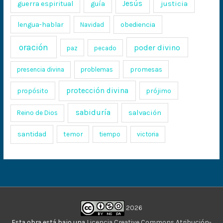
Jesús
justicia
guerra espiritual
guía
lengua-hablar
obediencia
Navidad
oración
poder divino
paz
pecado
promesas
presencia divina
problemas
protección divina
propósito
prójimo
sabiduría
salvación
Reino de Dios
santidad
temor
tiempo
victoria
2026
Esta obra está bajo una
Licencia Creative Commons Atribución-