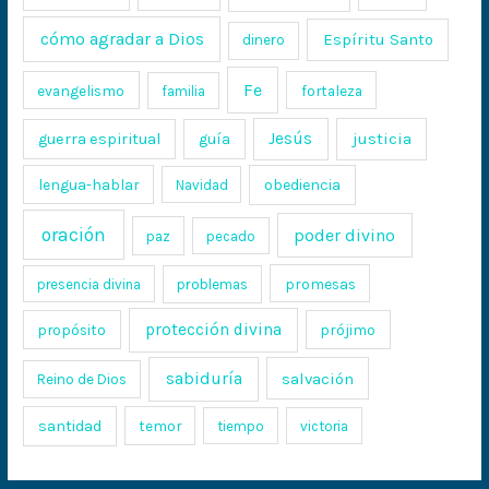
cómo agradar a Dios
Espíritu Santo
dinero
Fe
evangelismo
fortaleza
familia
Jesús
justicia
guerra espiritual
guía
lengua-hablar
obediencia
Navidad
oración
poder divino
paz
pecado
promesas
presencia divina
problemas
protección divina
propósito
prójimo
sabiduría
salvación
Reino de Dios
santidad
temor
tiempo
victoria