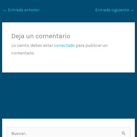
←
Entrada anterior
Entrada siguiente
→
Deja un comentario
Lo siento, debes estar
conectado
para publicar un
comentario.
B