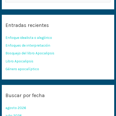
u
s
c
Entradas recientes
a
r
Enfoque idealista o alegórico
p
Enfoques de interpretación
o
Bosquejo del libro Apocalipsis
r
:
Libro Apocalipsis
Género apocalíptico
Buscar por fecha
agosto 2026
julio 2026