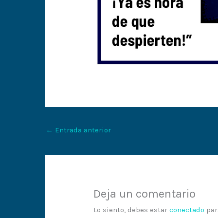
←
Entrada anterior
Deja un comentario
Lo siento, debes estar
conectado
par