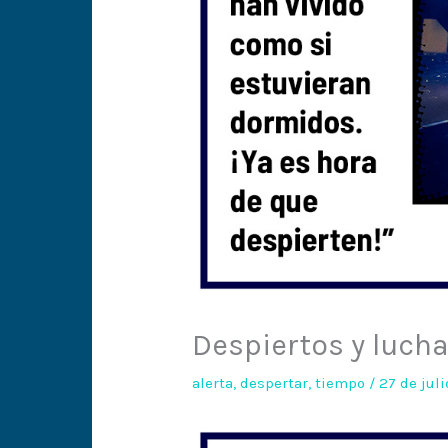
Despiertos y luch
alerta
,
despertar
,
tiempo
/
27 de jul