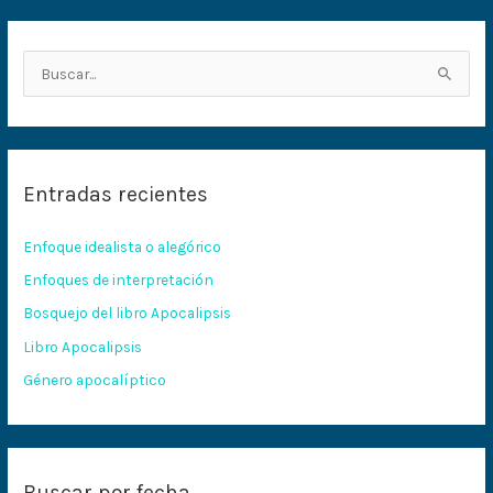
B
u
s
c
Entradas recientes
a
r
Enfoque idealista o alegórico
p
Enfoques de interpretación
o
Bosquejo del libro Apocalipsis
r
:
Libro Apocalipsis
Género apocalíptico
Buscar por fecha