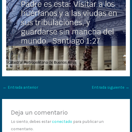
←
Entrada anterior
Entrada siguiente
→
Deja un comentario
Lo siento, debes estar
conectado
para publicar un
comentario.