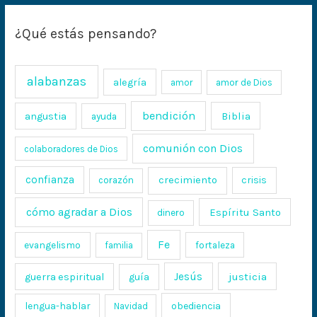
¿Qué estás pensando?
alabanzas
alegría
amor
amor de Dios
bendición
Biblia
angustia
ayuda
comunión con Dios
colaboradores de Dios
confianza
crecimiento
crisis
corazón
cómo agradar a Dios
Espíritu Santo
dinero
Fe
evangelismo
fortaleza
familia
Jesús
justicia
guerra espiritual
guía
lengua-hablar
obediencia
Navidad