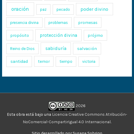
oración
poder divino
paz
pecado
promesas
presencia divina
problemas
protección divina
propósito
prójimo
sabiduría
salvación
Reino de Dios
santidad
temor
tiempo
victoria
2026
Esta obra está bajo una
Licencia Creative Commons Atribución-
NoComercial-CompartirIgual 4.0 Internacional
.
Sitio desarrollado por Susana Sobrino