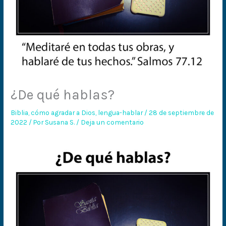
¿De qué hablas?
Biblia
,
cómo agradar a Dios
,
lengua-hablar
/
28 de septiembre de
2022
/ Por
Susana S.
/
Deja un comentario