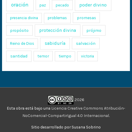
oración
poder divino
paz
pecado
promesas
presencia divina
problemas
protección divina
propósito
prójimo
sabiduría
salvación
Reino de Dios
santidad
temor
tiempo
victoria
2026
Esta obra está bajo una
Licencia Creative Commons Atribución-
NoComercial-CompartirIgual 4.0 Internacional
.
Sitio desarrollado por Susana Sobrino