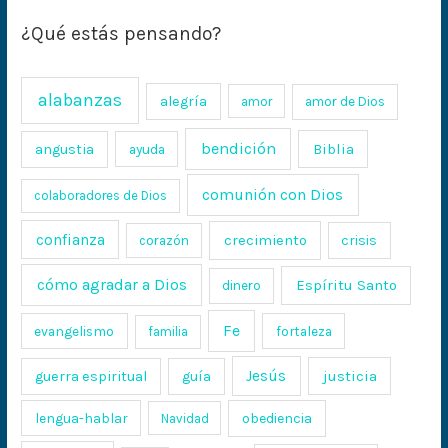
¿Qué estás pensando?
alabanzas
alegría
amor
amor de Dios
bendición
Biblia
angustia
ayuda
comunión con Dios
colaboradores de Dios
confianza
crecimiento
crisis
corazón
cómo agradar a Dios
Espíritu Santo
dinero
Fe
evangelismo
fortaleza
familia
Jesús
justicia
guerra espiritual
guía
lengua-hablar
obediencia
Navidad