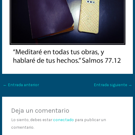
←
Entrada anterior
Entrada siguiente
→
Deja un comentario
Lo siento, debes estar
conectado
para publicar un
comentario.