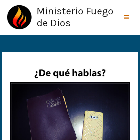
Ir
Men
Ministerio Fuego
al
princ
contenido
de Dios