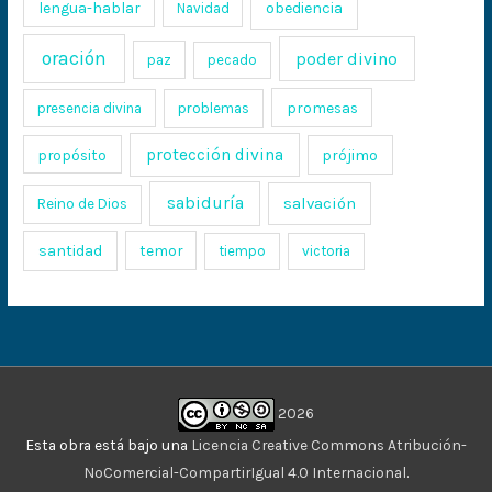
lengua-hablar
obediencia
Navidad
oración
poder divino
paz
pecado
promesas
presencia divina
problemas
protección divina
propósito
prójimo
sabiduría
salvación
Reino de Dios
santidad
temor
tiempo
victoria
2026
Esta obra está bajo una
Licencia Creative Commons Atribución-
NoComercial-CompartirIgual 4.0 Internacional
.