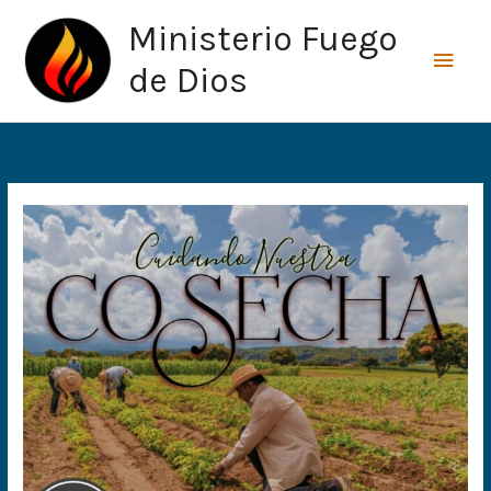
Ir
Men
Ministerio Fuego
al
princ
contenido
de Dios