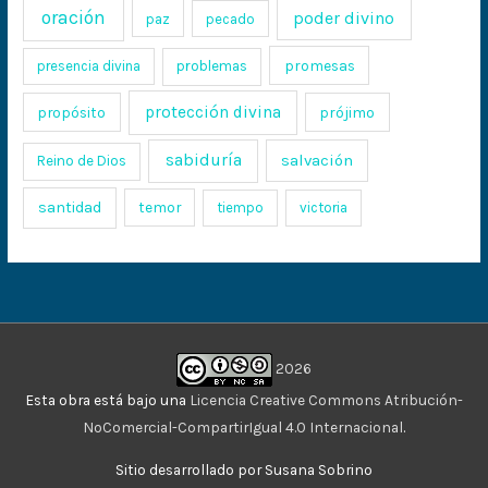
oración
poder divino
paz
pecado
promesas
presencia divina
problemas
protección divina
propósito
prójimo
sabiduría
salvación
Reino de Dios
santidad
temor
tiempo
victoria
2026
Esta obra está bajo una
Licencia Creative Commons Atribución-
NoComercial-CompartirIgual 4.0 Internacional
.
Sitio desarrollado por Susana Sobrino