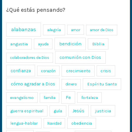
¿Qué estás pensando?
alabanzas
alegría
amor
amor de Dios
bendición
Biblia
angustia
ayuda
comunión con Dios
colaboradores de Dios
confianza
crecimiento
crisis
corazón
cómo agradar a Dios
Espíritu Santo
dinero
Fe
evangelismo
fortaleza
familia
Jesús
justicia
guerra espiritual
guía
lengua-hablar
obediencia
Navidad