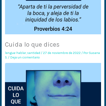
Cuida lo que dices
lengua-hablar
,
santidad
/
27 de noviembre de 2022
/ Por
Susana
S.
/
Deja un comentario