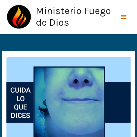
Ir
Men
Ministerio Fuego
al
princ
contenido
de Dios