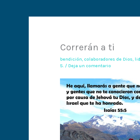
Correrán a ti
bendición
,
colaboradores de Dios
,
li
S.
/
Deja un comentario