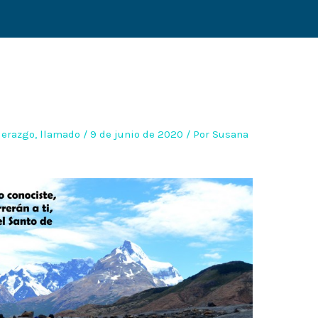
derazgo
,
llamado
/
9 de junio de 2020
/ Por
Susana