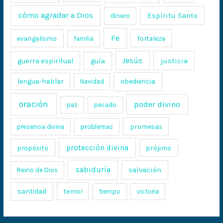
cómo agradar a Dios
Espíritu Santo
dinero
Fe
evangelismo
fortaleza
familia
Jesús
justicia
guerra espiritual
guía
lengua-hablar
obediencia
Navidad
oración
poder divino
paz
pecado
promesas
presencia divina
problemas
protección divina
propósito
prójimo
sabiduría
salvación
Reino de Dios
santidad
temor
tiempo
victoria