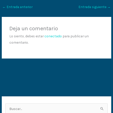
←
Entrada anterior
Entrada siguiente
→
Deja un comentario
Lo siento, debes estar
conectado
para publicar un
comentario.
B