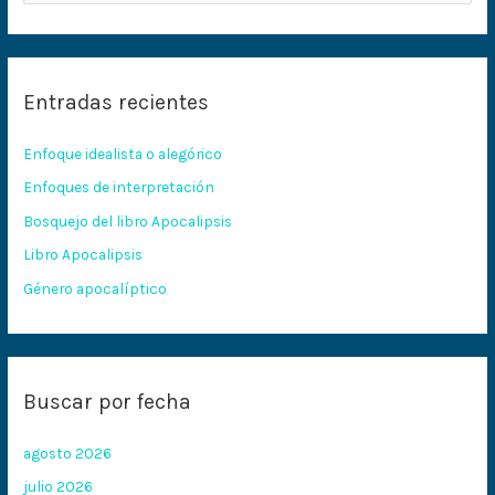
u
s
c
Entradas recientes
a
r
Enfoque idealista o alegórico
p
Enfoques de interpretación
o
Bosquejo del libro Apocalipsis
r
:
Libro Apocalipsis
Género apocalíptico
Buscar por fecha
agosto 2026
julio 2026