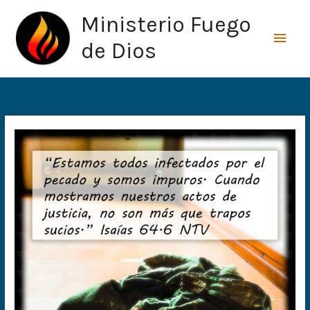
Ir
Men
Ministerio Fuego
al
princ
contenido
de Dios