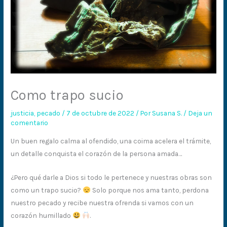
Como trapo sucio
justicia
,
pecado
/
7 de octubre de 2022
/ Por
Susana S.
/
Deja un
comentario
Un buen regalo calma al ofendido, una coima acelera el trámite,
un detalle conquista el corazón de la persona amada…
¿Pero qué darle a Dios si todo le pertenece y nuestras obras son
como un trapo sucio?
Solo porque nos ama tanto, perdona
nuestro pecado y recibe nuestra ofrenda si vamos con un
corazón humillado
.