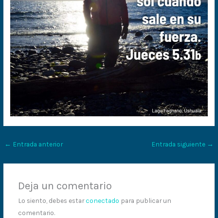
←
Entrada anterior
Entrada siguiente
→
Deja un comentario
Lo siento, debes estar
conectado
para publicar un
comentario.