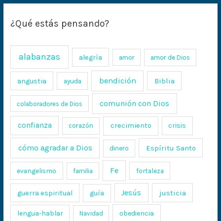
¿Qué estás pensando?
alabanzas
alegría
amor
amor de Dios
bendición
Biblia
angustia
ayuda
comunión con Dios
colaboradores de Dios
confianza
crecimiento
crisis
corazón
cómo agradar a Dios
Espíritu Santo
dinero
Fe
evangelismo
fortaleza
familia
Jesús
justicia
guerra espiritual
guía
lengua-hablar
obediencia
Navidad