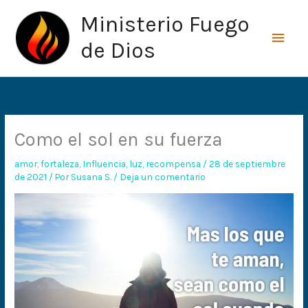
Ir
Men
Ministerio Fuego
al
princ
contenido
de Dios
Como el sol en su fuerza
amor
,
fortaleza
,
Influencia
,
luz
,
recompensa
/
28 de septiembre
de 2021
/ Por
Susana S.
/
Deja un comentario