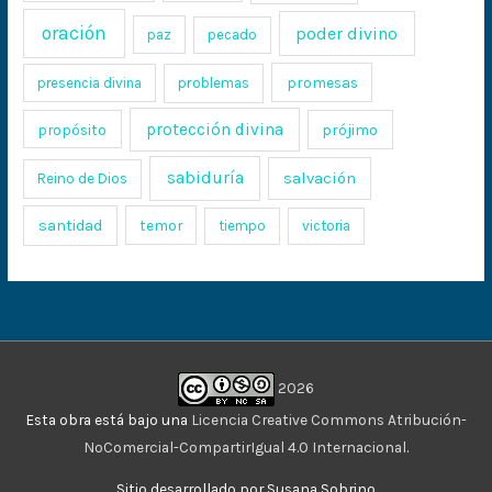
oración
poder divino
paz
pecado
promesas
presencia divina
problemas
protección divina
propósito
prójimo
sabiduría
salvación
Reino de Dios
santidad
temor
tiempo
victoria
2026
Esta obra está bajo una
Licencia Creative Commons Atribución-
NoComercial-CompartirIgual 4.0 Internacional
.
Sitio desarrollado por Susana Sobrino