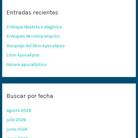
c
Entradas recientes
a
r
Enfoque idealista o alegórico
p
Enfoques de interpretación
o
Bosquejo del libro Apocalipsis
r
:
Libro Apocalipsis
Género apocalíptico
Buscar por fecha
agosto 2026
julio 2026
junio 2026