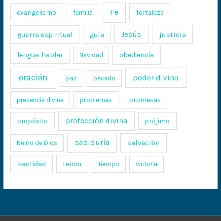
Fe
evangelismo
fortaleza
familia
Jesús
justicia
guerra espiritual
guía
lengua-hablar
obediencia
Navidad
oración
poder divino
paz
pecado
promesas
presencia divina
problemas
protección divina
propósito
prójimo
sabiduría
salvación
Reino de Dios
santidad
temor
tiempo
victoria