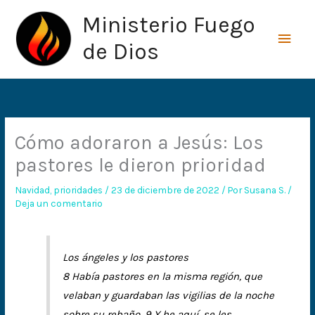
Ir
Men
Ministerio Fuego
al
princ
contenido
de Dios
Cómo adoraron a Jesús: Los
pastores le dieron prioridad
Navidad
,
prioridades
/
23 de diciembre de 2022
/ Por
Susana S.
/
Deja un comentario
Los ángeles y los pastores
8 Había pastores en la misma región, que
velaban y guardaban las vigilias de la noche
sobre su rebaño. 9 Y he aquí, se les