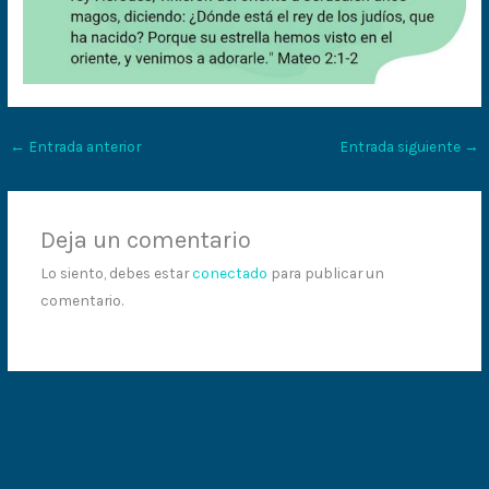
←
Entrada anterior
Entrada siguiente
→
Deja un comentario
Lo siento, debes estar
conectado
para publicar un
comentario.