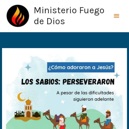
Ir
Men
Ministerio Fuego
al
princ
contenido
de Dios