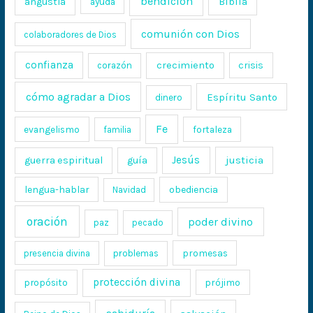
bendición
Biblia
angustia
ayuda
comunión con Dios
colaboradores de Dios
confianza
crecimiento
crisis
corazón
cómo agradar a Dios
Espíritu Santo
dinero
Fe
evangelismo
fortaleza
familia
Jesús
justicia
guerra espiritual
guía
lengua-hablar
obediencia
Navidad
oración
poder divino
paz
pecado
promesas
presencia divina
problemas
protección divina
propósito
prójimo