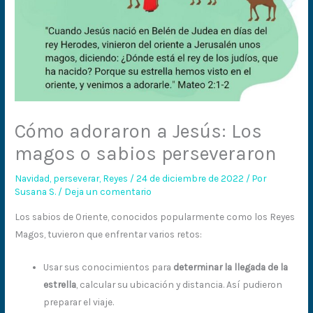
Cómo adoraron a Jesús: Los
magos o sabios perseveraron
Navidad
,
perseverar
,
Reyes
/
24 de diciembre de 2022
/ Por
Susana S.
/
Deja un comentario
Los sabios de Oriente, conocidos popularmente como los Reyes
Magos, tuvieron que enfrentar varios retos:
Usar sus conocimientos para
determinar la llegada de la
estrella
, calcular su ubicación y distancia. Así pudieron
preparar el viaje.