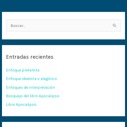
B
u
s
c
Entradas recientes
a
r
Enfoque preterista
p
Enfoque idealista o alegórico
o
Enfoques de interpretación
r
:
Bosquejo del libro Apocalipsis
Libro Apocalipsis