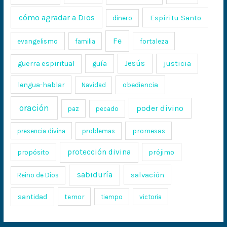
cómo agradar a Dios
Espíritu Santo
dinero
Fe
evangelismo
fortaleza
familia
Jesús
justicia
guerra espiritual
guía
lengua-hablar
obediencia
Navidad
oración
poder divino
paz
pecado
promesas
presencia divina
problemas
protección divina
propósito
prójimo
sabiduría
salvación
Reino de Dios
santidad
temor
tiempo
victoria