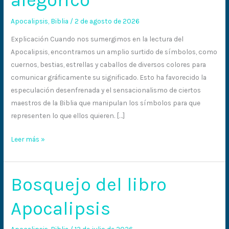
alegórico
alegórico
Apocalipsis
,
Biblia
/
2 de agosto de 2026
Explicación Cuando nos sumergimos en la lectura del
Apocalipsis, encontramos un amplio surtido de símbolos, como
cuernos, bestias, estrellas y caballos de diversos colores para
comunicar gráficamente su significado. Esto ha favorecido la
especulación desenfrenada y el sensacionalismo de ciertos
maestros de la Biblia que manipulan los símbolos para que
representen lo que ellos quieren. […]
Leer más »
Bosquejo del libro
Bosquejo
del
Apocalipsis
libro
Apocalipsis
Apocalipsis
,
Biblia
/
12 de julio de 2026