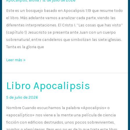
Este es un bosquejo basado en Apocalipsis 1:19 que resume todo
el libro. Más adelante vamos a analizar cada parte, viendo las
diferentes interpretaciones. El Cristo I. “Las cosas que has visto”
(capítulo 1) Jesucristo se presenta ante Juan con un cuerpo
sobrenatural, entre candeleros que simbolizan las siete iglesias.
Tanta es la gloria que
Leer más »
Libro Apocalipsis
Libro
Apocalipsis
5 de julio de 2026
Nombre Cuando escuchamos la palabra «Apocalipsis» o
«apocalíptico» nos viene a la mente una película de ciencia
ficción con edificios destruidos, unos pocos sobrevivientes,
zombis o alienígenas. Pero eso no es de lo que trata este libro.