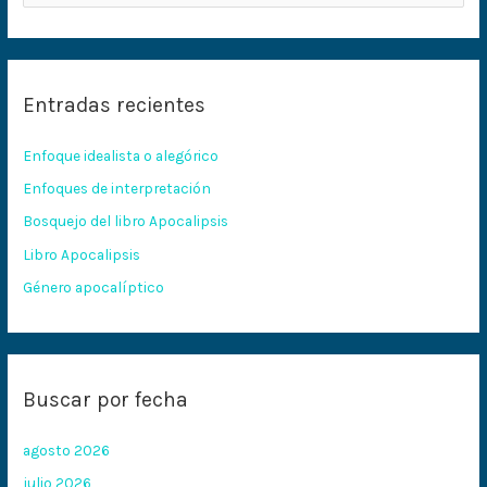
u
s
c
Entradas recientes
a
r
Enfoque idealista o alegórico
p
Enfoques de interpretación
o
Bosquejo del libro Apocalipsis
r
:
Libro Apocalipsis
Género apocalíptico
Buscar por fecha
agosto 2026
julio 2026