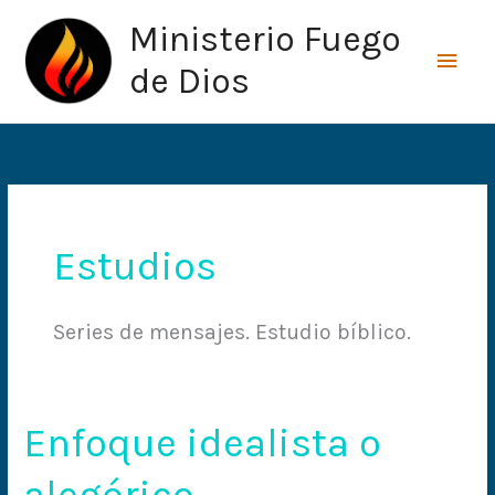
Ir
Men
Ministerio Fuego
al
princ
contenido
de Dios
Estudios
Series de mensajes. Estudio bíblico.
Enfoque idealista o
Enfoque
idealista
o