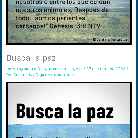
Busca la paz
cómo agradar a Dios
,
familia
,
frutos
,
paz
/
27 de enero de 2022
/
Por
Susana S.
/
Deja un comentario