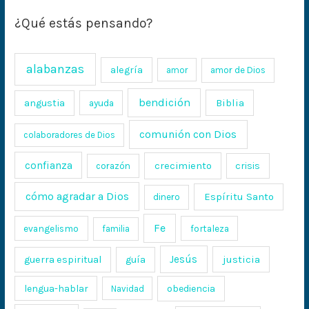
¿Qué estás pensando?
alabanzas
alegría
amor
amor de Dios
bendición
Biblia
angustia
ayuda
comunión con Dios
colaboradores de Dios
confianza
crecimiento
crisis
corazón
cómo agradar a Dios
Espíritu Santo
dinero
Fe
evangelismo
fortaleza
familia
Jesús
justicia
guerra espiritual
guía
lengua-hablar
obediencia
Navidad