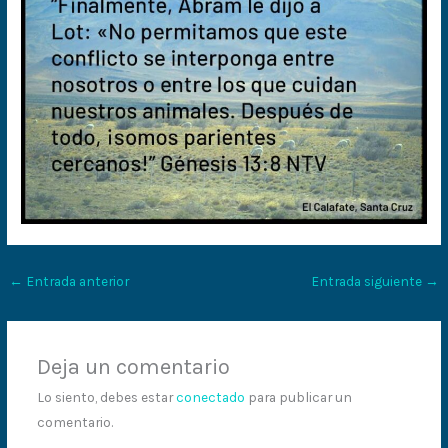
←
Entrada anterior
Entrada siguiente
→
Deja un comentario
Lo siento, debes estar
conectado
para publicar un
comentario.