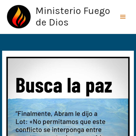
Ir
Men
Ministerio Fuego
al
princ
contenido
de Dios