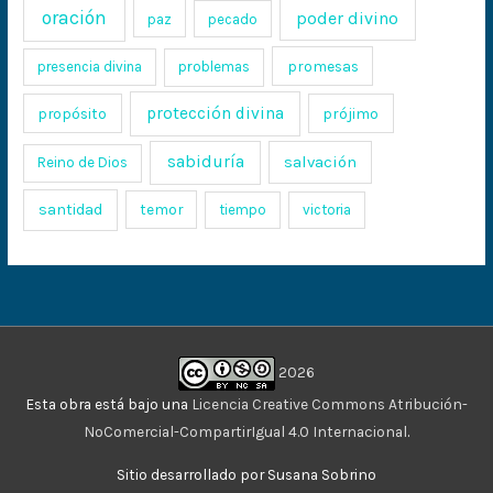
oración
poder divino
paz
pecado
promesas
presencia divina
problemas
protección divina
propósito
prójimo
sabiduría
salvación
Reino de Dios
santidad
temor
tiempo
victoria
2026
Esta obra está bajo una
Licencia Creative Commons Atribución-
NoComercial-CompartirIgual 4.0 Internacional
.
Sitio desarrollado por Susana Sobrino