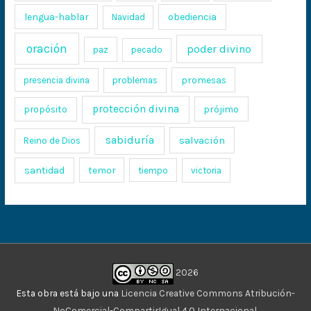
lengua-hablar
obediencia
Navidad
oración
poder divino
paz
pecado
promesas
presencia divina
problemas
protección divina
propósito
prójimo
sabiduría
salvación
Reino de Dios
santidad
temor
tiempo
victoria
2026
Esta obra está bajo una
Licencia Creative Commons Atribución-
NoComercial-CompartirIgual 4.0 Internacional
.