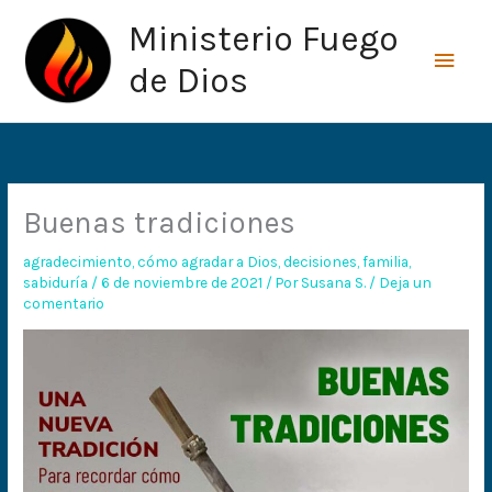
Ir
Men
Ministerio Fuego
al
princ
contenido
de Dios
Buenas tradiciones
agradecimiento
,
cómo agradar a Dios
,
decisiones
,
familia
,
sabiduría
/
6 de noviembre de 2021
/ Por
Susana S.
/
Deja un
comentario