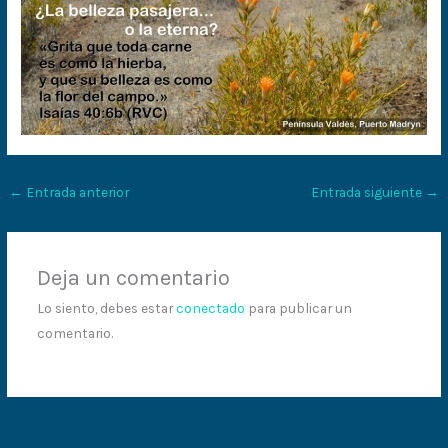
←
Entrada anterior
Entrada siguiente
→
Deja un comentario
Lo siento, debes estar
conectado
para publicar un
comentario.