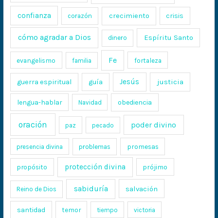
confianza
crecimiento
crisis
corazón
cómo agradar a Dios
Espíritu Santo
dinero
Fe
evangelismo
fortaleza
familia
Jesús
justicia
guerra espiritual
guía
lengua-hablar
obediencia
Navidad
oración
poder divino
paz
pecado
promesas
presencia divina
problemas
protección divina
propósito
prójimo
sabiduría
salvación
Reino de Dios
santidad
temor
tiempo
victoria