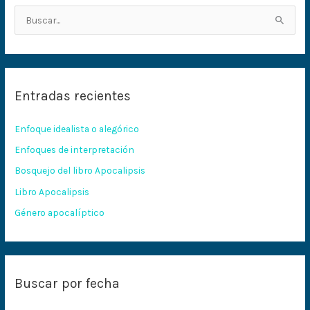
B
u
s
c
Entradas recientes
a
r
Enfoque idealista o alegórico
p
Enfoques de interpretación
o
Bosquejo del libro Apocalipsis
r
:
Libro Apocalipsis
Género apocalíptico
Buscar por fecha