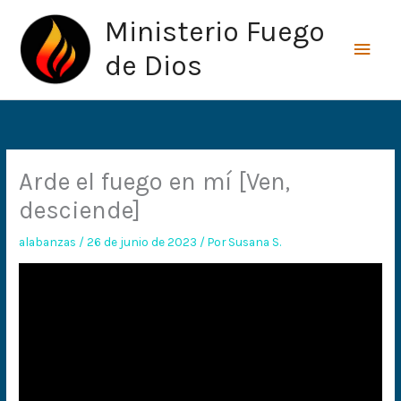
Ir
Men
Ministerio Fuego
al
princ
contenido
de Dios
Arde el fuego en mí [Ven,
desciende]
alabanzas
/
26 de junio de 2023
/ Por
Susana S.