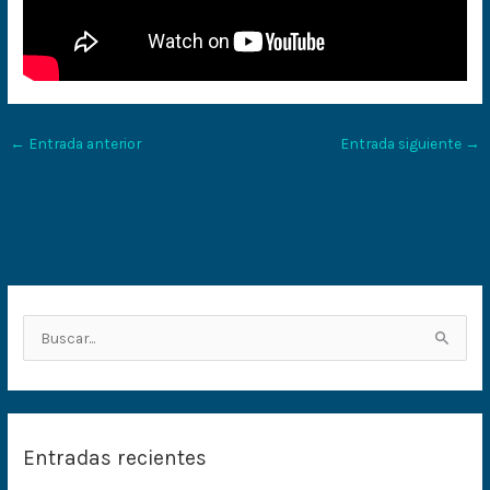
←
Entrada anterior
Entrada siguiente
→
B
u
s
c
Entradas recientes
a
r