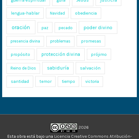
guerra espiritual
guía
lengua-hablar
obediencia
Navidad
oración
poder divino
paz
pecado
promesas
presencia divina
problemas
protección divina
propósito
prójimo
sabiduría
salvación
Reino de Dios
santidad
temor
tiempo
victoria
2026
Esta obra está bajo una
Licencia Creative Commons Atribución-