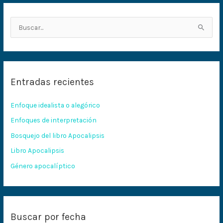
B
u
s
c
Entradas recientes
a
r
Enfoque idealista o alegórico
p
Enfoques de interpretación
o
Bosquejo del libro Apocalipsis
r
:
Libro Apocalipsis
Género apocalíptico
Buscar por fecha