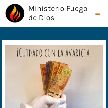
Ir
Men
Ministerio Fuego
al
princ
contenido
de Dios