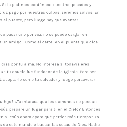
o
. Si le pedimos perdón por nuestros pecados y
 cruz pagó por nuestras culpas, seremos salvos. En
 al puente, pero luego hay que avanzar.
e pasar uno por vez, no se puede cargar en
s a un amigo… Como el cartel en el puente que dice
días por tu alma. No interesa si todavía eres
ue tu abuelo fue fundador de la Iglesia. Para ser
s
, aceptarlo como tu salvador y luego perseverar
su hijo? ¿Te interesa que los demonios no puedan
sús prepare un lugar para ti en el Cielo? Entonces
en a Jesús ahora ¿para qué perder más tiempo? Ya
s de este mundo o buscar las cosas de Dios. Nadie