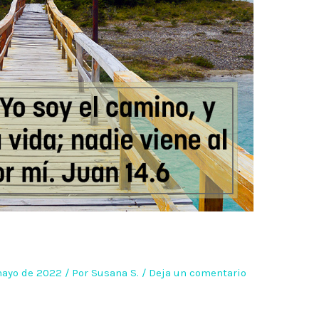
mayo de 2022
/ Por
Susana S.
/
Deja un comentario