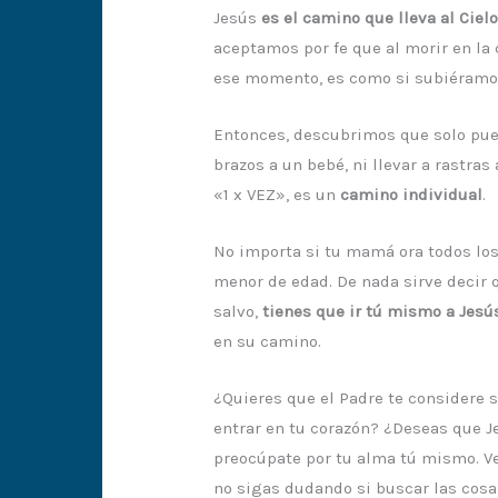
Jesús
es el camino que lleva al Ciel
aceptamos por fe que al morir en la
ese momento, es como si subiéramos
Entonces, descubrimos que solo pued
brazos a un bebé, ni llevar a rastra
«1 x VEZ», es un
camino individual
.
No importa si tu mamá ora todos los 
menor de edad. De nada sirve decir q
salvo,
tienes que ir tú mismo a Jesú
en su camino.
¿Quieres que el Padre te considere 
entrar en tu corazón? ¿Deseas que Je
preocúpate por tu alma tú mismo. V
no sigas dudando si buscar las cosa