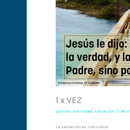
1 x VEZ
camino
,
eternidad
,
salvación
/
1 de 
La salvación es individual