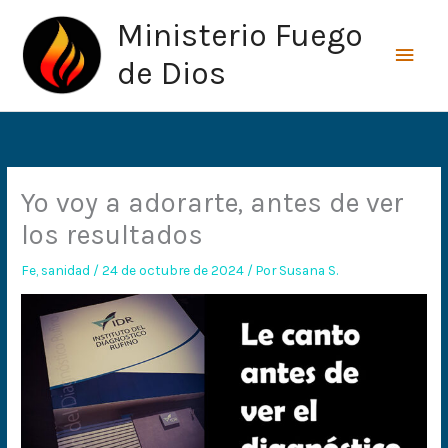
Ir
Men
Ministerio Fuego
al
princ
contenido
de Dios
Yo voy a adorarte, antes de ver
los resultados
Fe
,
sanidad
/
24 de octubre de 2024
/ Por
Susana S.