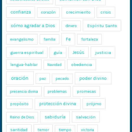
confianza
crecimiento
crisis
corazón
cómo agradar a Dios
Espíritu Santo
dinero
Fe
evangelismo
fortaleza
familia
Jesús
justicia
guerra espiritual
guía
lengua-hablar
obediencia
Navidad
oración
poder divino
paz
pecado
promesas
presencia divina
problemas
protección divina
propósito
prójimo
sabiduría
salvación
Reino de Dios
santidad
temor
tiempo
victoria