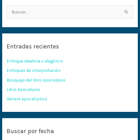
B
u
s
c
Entradas recientes
a
r
Enfoque idealista o alegórico
p
Enfoques de interpretación
o
Bosquejo del libro Apocalipsis
r
:
Libro Apocalipsis
Género apocalíptico
Buscar por fecha