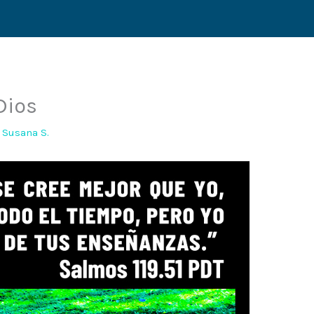
Dios
r
Susana S.