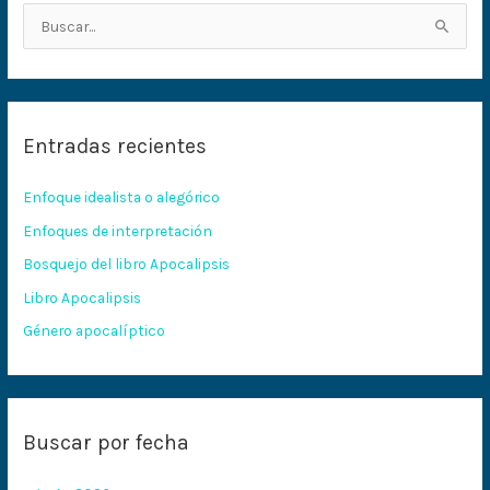
B
u
s
c
Entradas recientes
a
r
Enfoque idealista o alegórico
p
Enfoques de interpretación
o
Bosquejo del libro Apocalipsis
r
:
Libro Apocalipsis
Género apocalíptico
Buscar por fecha