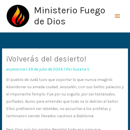
Ir
Men
Ministerio Fuego
al
princ
contenido
de Dios
¡Volverás del desierto!
esperanza
/
29 de julio de 2024
/ Por
Susana S.
El pueblo de Judá tuvo que soportar lo que nunca imaginó:
Abandonar su amada ciudad, Jerusalén, con sus bellos palacios y
el imponente Templo. Fue por su orgullo, por ser testarudos,
porfiados, duros para entender que todo se lo debían al Señor.
Ellos prefirieron ser rebeldes, no escuchar a los profetas y
terminaron siendo llevados cautivos a Babilonia.
Pero Dios aún los amaba. Permitió todo eso para que