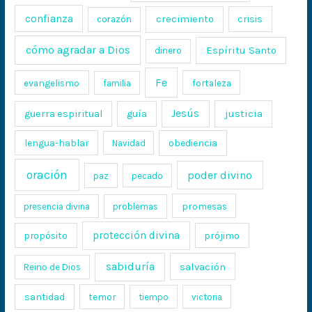
confianza
crecimiento
crisis
corazón
cómo agradar a Dios
Espíritu Santo
dinero
Fe
evangelismo
fortaleza
familia
Jesús
justicia
guerra espiritual
guía
lengua-hablar
obediencia
Navidad
oración
poder divino
paz
pecado
promesas
presencia divina
problemas
protección divina
propósito
prójimo
sabiduría
salvación
Reino de Dios
santidad
temor
tiempo
victoria