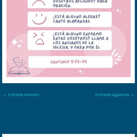
←
Entrada anterior
Entrada siguiente
→