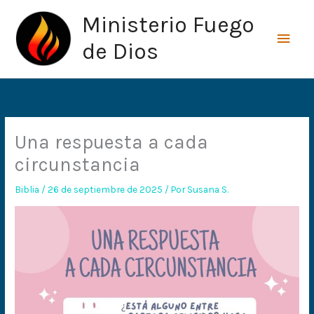
Ir
Men
Ministerio Fuego
al
princ
contenido
de Dios
Una respuesta a cada
circunstancia
Biblia
/
26 de septiembre de 2025
/ Por
Susana S.