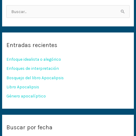
B
u
s
c
Entradas recientes
a
r
Enfoque idealista o alegórico
p
Enfoques de interpretación
o
Bosquejo del libro Apocalipsis
r
:
Libro Apocalipsis
Género apocalíptico
Buscar por fecha