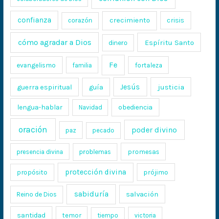
confianza
crecimiento
crisis
corazón
cómo agradar a Dios
Espíritu Santo
dinero
Fe
evangelismo
fortaleza
familia
Jesús
justicia
guerra espiritual
guía
lengua-hablar
obediencia
Navidad
oración
poder divino
paz
pecado
promesas
presencia divina
problemas
protección divina
propósito
prójimo
sabiduría
salvación
Reino de Dios
santidad
temor
tiempo
victoria