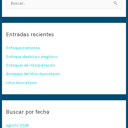
B
u
s
c
Entradas recientes
a
r
Enfoque preterista
p
Enfoque idealista o alegórico
o
Enfoques de interpretación
r
:
Bosquejo del libro Apocalipsis
Libro Apocalipsis
Buscar por fecha
agosto 2026