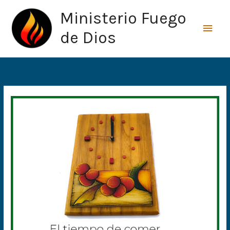
Ir
Men
Ministerio Fuego
al
princ
contenido
de Dios