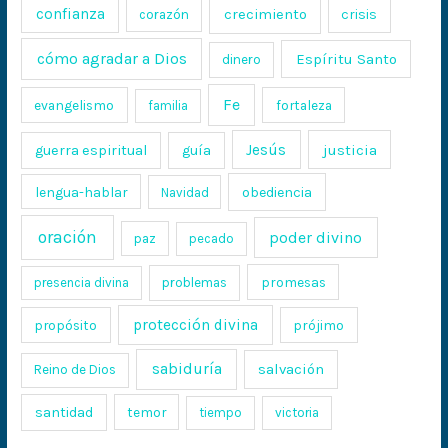
confianza
crecimiento
crisis
corazón
cómo agradar a Dios
Espíritu Santo
dinero
Fe
evangelismo
fortaleza
familia
Jesús
justicia
guerra espiritual
guía
lengua-hablar
obediencia
Navidad
oración
poder divino
paz
pecado
promesas
presencia divina
problemas
protección divina
propósito
prójimo
sabiduría
salvación
Reino de Dios
santidad
temor
tiempo
victoria