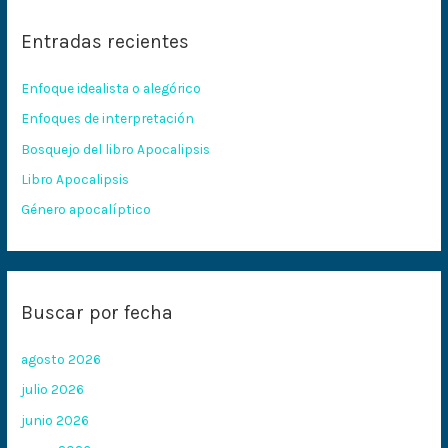
c
Entradas recientes
a
r
Enfoque idealista o alegórico
p
Enfoques de interpretación
o
Bosquejo del libro Apocalipsis
r
:
Libro Apocalipsis
Género apocalíptico
Buscar por fecha
agosto 2026
julio 2026
junio 2026