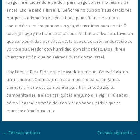
luego ir a él pidiéndole perdón, para luego volver a lo mismo de
antes. Eso le pasó a Israel. El Señor ya no quiso oír sus oraciones,
porque su adoración era de la boca para afuera. Entonces
escondió su rostro para no ver y tapó sus oídos para no oír. El
castigo llegó y no hubo escapatoria. No hubo salvación. Tuvieron
que ser oprimidos por años, hasta que su corazón endurecido se
volvió a su Creador con humildad, con sinceridad. Dios libre a
nuestra nación, que no seamos duros como Israel.
Hoy llama a Dios. Pídele que te ayude a serle fiel. Conviértete en
un intercesor. Oremos juntos por nuestro país. Tengamos
siempre a mano esa campanita para llamarlo. Quizás tu
campanita sea la alabanza, quizás el ayuno o la vigilia. Tú sabes
cómo llegar al corazón de Dios. Y si no sabes, pídele que te
muestre cómo buscarlo.
←
Entrada anterior
Entrada siguiente
→