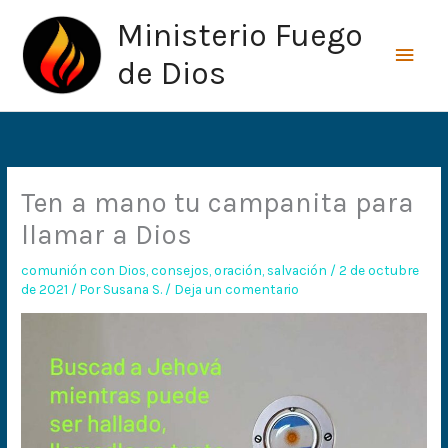
Ir
Men
Ministerio Fuego
al
princ
contenido
de Dios
Ten a mano tu campanita para
llamar a Dios
comunión con Dios
,
consejos
,
oración
,
salvación
/
2 de octubre
de 2021
/ Por
Susana S.
/
Deja un comentario