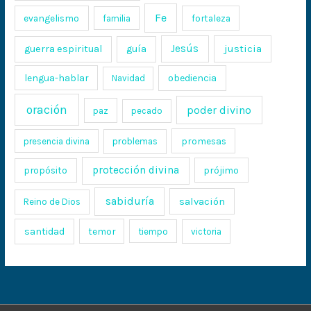
Fe
evangelismo
fortaleza
familia
Jesús
justicia
guerra espiritual
guía
lengua-hablar
obediencia
Navidad
oración
poder divino
paz
pecado
promesas
presencia divina
problemas
protección divina
propósito
prójimo
sabiduría
salvación
Reino de Dios
santidad
temor
tiempo
victoria