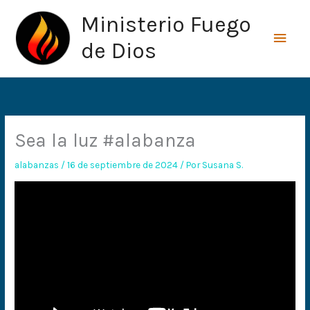
Ir
Men
Ministerio Fuego
al
princ
contenido
de Dios
Sea la luz #alabanza
alabanzas
/
16 de septiembre de 2024
/ Por
Susana S.