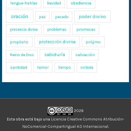
lengua-hablar
obediencia
Navidad
oración
poder divino
paz
pecado
promesas
presencia divina
problemas
protección divina
propósito
prójimo
sabiduría
salvación
Reino de Dios
santidad
temor
tiempo
victoria
2026
Esta obra está bajo una
Licencia Creative Commons Atribución-
NoComercial-CompartirIgual 4.0 Internacional
.