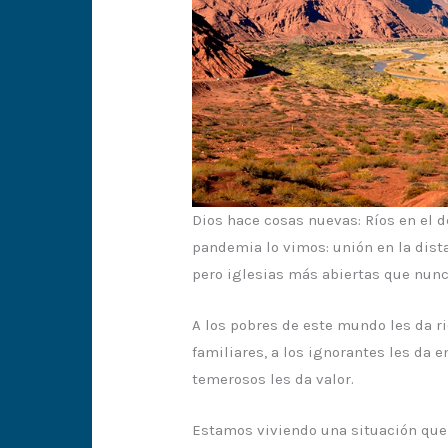
Dios hace cosas nuevas: Ríos en el d
pandemia lo vimos: unión en la dist
pero iglesias más abiertas que nunc
A los pobres de este mundo les da r
familiares, a los ignorantes les da 
temerosos les da valor.
Estamos viviendo una situación que n