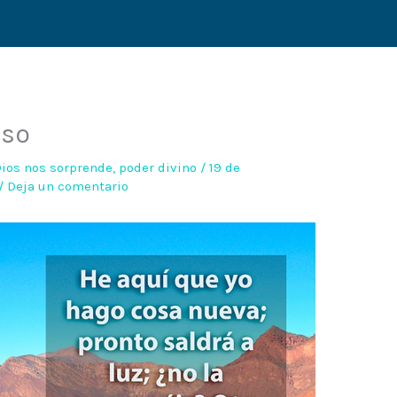
oso
ios nos sorprende
,
poder divino
/
19 de
/
Deja un comentario