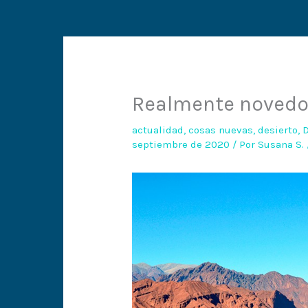
Realmente noved
actualidad
,
cosas nuevas
,
desierto
,
D
septiembre de 2020
/ Por
Susana S.