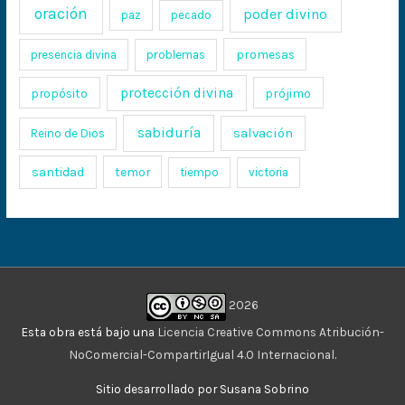
oración
poder divino
paz
pecado
promesas
presencia divina
problemas
protección divina
propósito
prójimo
sabiduría
salvación
Reino de Dios
santidad
temor
tiempo
victoria
2026
Esta obra está bajo una
Licencia Creative Commons Atribución-
NoComercial-CompartirIgual 4.0 Internacional
.
Sitio desarrollado por Susana Sobrino