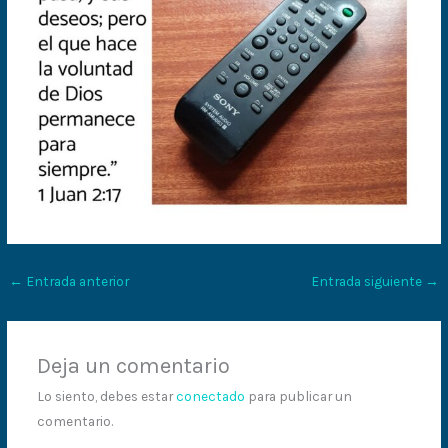
←
Entrada anterior
Entrada siguiente
→
Deja un comentario
Lo siento, debes estar
conectado
para publicar un
comentario.