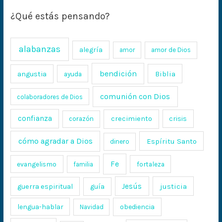
¿Qué estás pensando?
alabanzas
alegría
amor
amor de Dios
bendición
Biblia
angustia
ayuda
comunión con Dios
colaboradores de Dios
confianza
crecimiento
crisis
corazón
cómo agradar a Dios
Espíritu Santo
dinero
Fe
evangelismo
fortaleza
familia
Jesús
justicia
guerra espiritual
guía
lengua-hablar
obediencia
Navidad