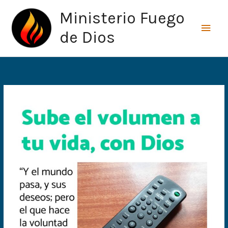
Ir
Men
Ministerio Fuego
al
princ
contenido
de Dios