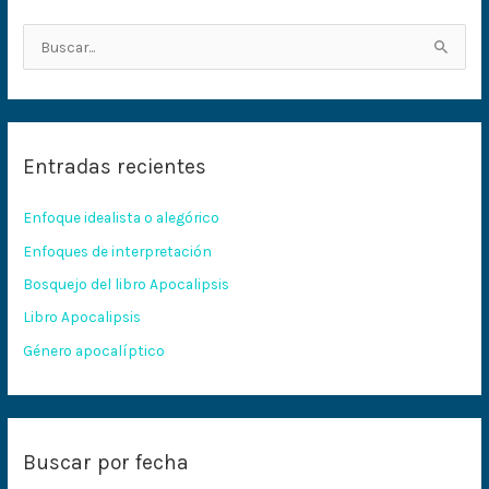
B
u
s
c
Entradas recientes
a
r
Enfoque idealista o alegórico
p
Enfoques de interpretación
o
Bosquejo del libro Apocalipsis
r
:
Libro Apocalipsis
Género apocalíptico
Buscar por fecha