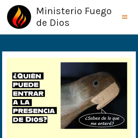
Ir
Men
Ministerio Fuego
al
princ
contenido
de Dios