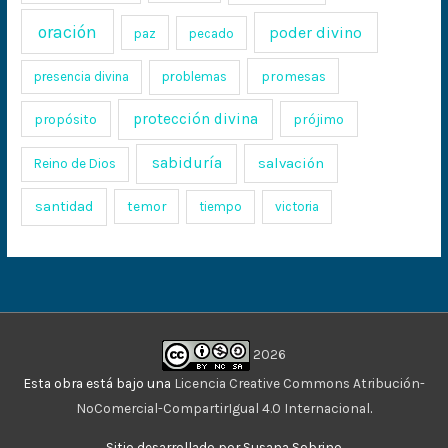
oración
poder divino
paz
pecado
promesas
presencia divina
problemas
protección divina
propósito
prójimo
sabiduría
salvación
Reino de Dios
santidad
temor
tiempo
victoria
2026
Esta obra está bajo una
Licencia Creative Commons Atribución-
NoComercial-CompartirIgual 4.0 Internacional
.
Sitio desarrollado por Susana Sobrino