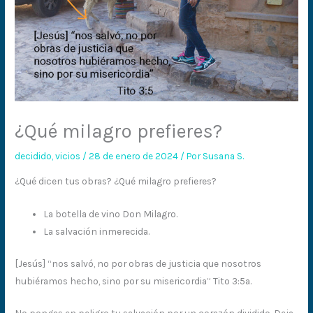
¿Qué milagro prefieres?
decidido
,
vicios
/
28 de enero de 2024
/ Por
Susana S.
¿Qué dicen tus obras? ¿Qué milagro prefieres?
La botella de vino Don Milagro.
La salvación inmerecida.
[Jesús] “nos salvó, no por obras de justicia que nosotros
hubiéramos hecho, sino por su misericordia” Tito 3:5a.