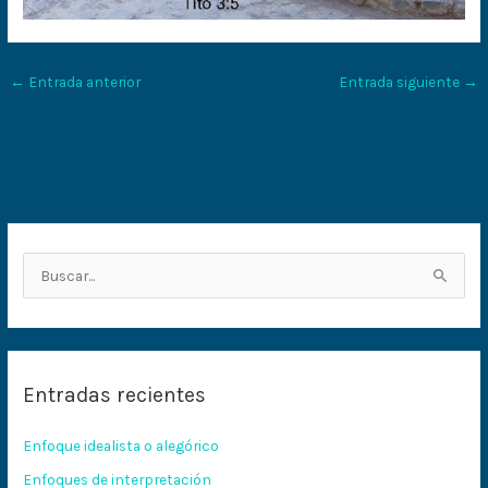
←
Entrada anterior
Entrada siguiente
→
B
u
s
c
Entradas recientes
a
r
Enfoque idealista o alegórico
p
Enfoques de interpretación
o