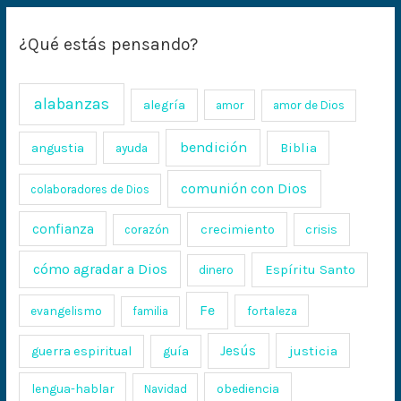
¿Qué estás pensando?
alabanzas
alegría
amor
amor de Dios
bendición
Biblia
angustia
ayuda
comunión con Dios
colaboradores de Dios
confianza
crecimiento
crisis
corazón
cómo agradar a Dios
Espíritu Santo
dinero
Fe
evangelismo
fortaleza
familia
Jesús
justicia
guerra espiritual
guía
lengua-hablar
obediencia
Navidad