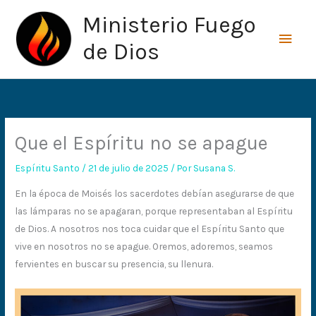
Ir
Men
Ministerio Fuego
al
princ
contenido
de Dios
Que el Espíritu no se apague
Espíritu Santo
/
21 de julio de 2025
/ Por
Susana S.
En la época de Moisés los sacerdotes debían asegurarse de que
las lámparas no se apagaran, porque representaban al Espíritu
de Dios. A nosotros nos toca cuidar que el Espíritu Santo que
vive en nosotros no se apague. Oremos, adoremos, seamos
fervientes en buscar su presencia, su llenura.