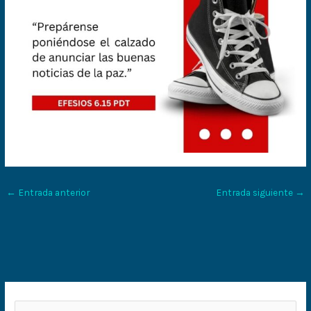
←
Entrada anterior
Entrada siguiente
→