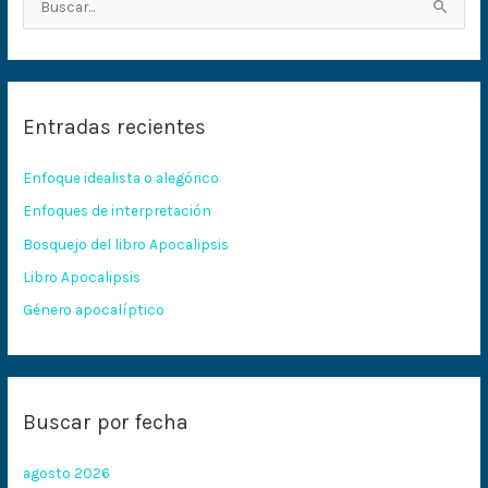
B
u
s
c
Entradas recientes
a
r
Enfoque idealista o alegórico
p
Enfoques de interpretación
o
Bosquejo del libro Apocalipsis
r
:
Libro Apocalipsis
Género apocalíptico
Buscar por fecha
agosto 2026