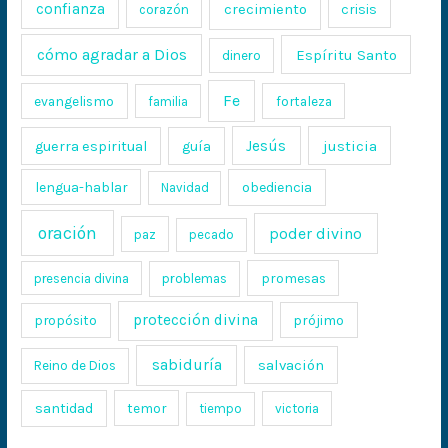
confianza
crecimiento
crisis
corazón
cómo agradar a Dios
Espíritu Santo
dinero
Fe
evangelismo
fortaleza
familia
Jesús
justicia
guerra espiritual
guía
lengua-hablar
obediencia
Navidad
oración
poder divino
paz
pecado
promesas
presencia divina
problemas
protección divina
propósito
prójimo
sabiduría
salvación
Reino de Dios
santidad
temor
tiempo
victoria