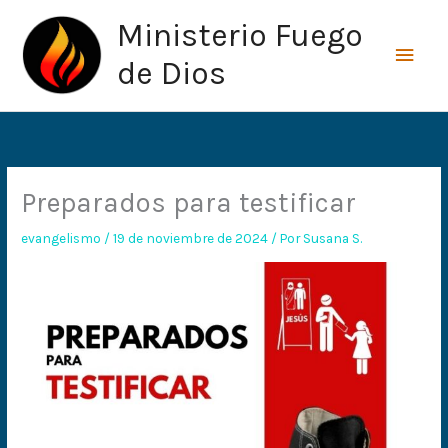
Ir
Men
Ministerio Fuego
al
princ
contenido
de Dios
Preparados para testificar
evangelismo
/
19 de noviembre de 2024
/ Por
Susana S.