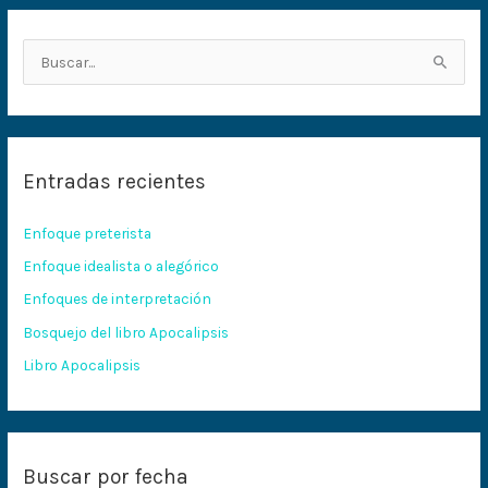
B
u
s
c
Entradas recientes
a
r
Enfoque preterista
p
Enfoque idealista o alegórico
o
Enfoques de interpretación
r
:
Bosquejo del libro Apocalipsis
Libro Apocalipsis
Buscar por fecha