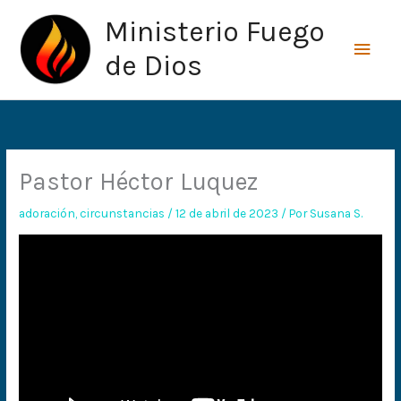
Ir
Men
Ministerio Fuego
al
princ
contenido
de Dios
Pastor Héctor Luquez
adoración
,
circunstancias
/
12 de abril de 2023
/ Por
Susana S.