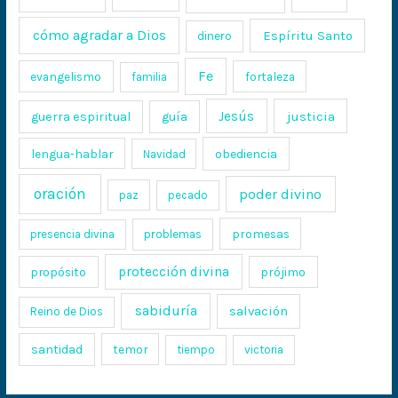
cómo agradar a Dios
Espíritu Santo
dinero
Fe
evangelismo
fortaleza
familia
Jesús
justicia
guerra espiritual
guía
lengua-hablar
obediencia
Navidad
oración
poder divino
paz
pecado
promesas
presencia divina
problemas
protección divina
propósito
prójimo
sabiduría
salvación
Reino de Dios
santidad
temor
tiempo
victoria