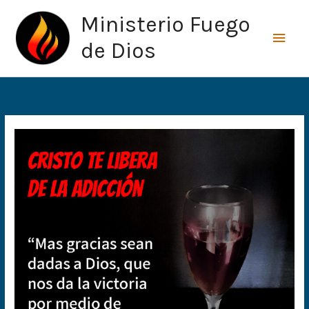
Ir
Men
Ministerio Fuego
al
princ
contenido
de Dios