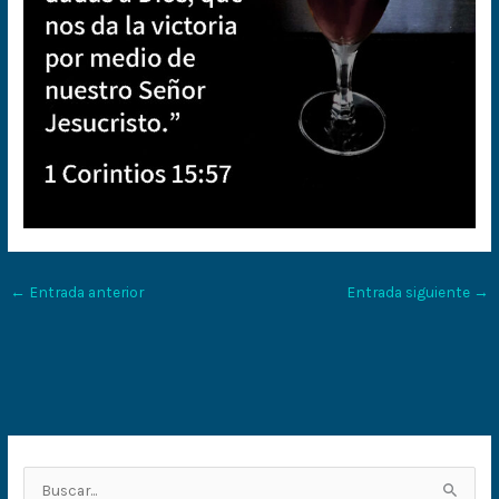
←
Entrada anterior
Entrada siguiente
→
B