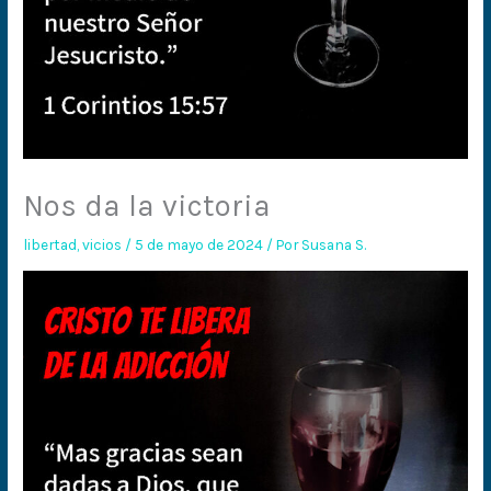
Nos da la victoria
libertad
,
vicios
/
5 de mayo de 2024
/ Por
Susana S.