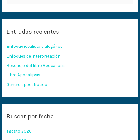
u
s
c
Entradas recientes
a
r
Enfoque idealista o alegórico
p
Enfoques de interpretación
o
Bosquejo del libro Apocalipsis
r
:
Libro Apocalipsis
Género apocalíptico
Buscar por fecha
agosto 2026