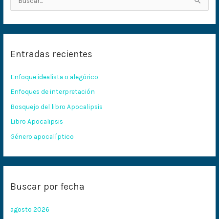
B
u
s
c
Entradas recientes
a
r
Enfoque idealista o alegórico
p
Enfoques de interpretación
o
Bosquejo del libro Apocalipsis
r
:
Libro Apocalipsis
Género apocalíptico
Buscar por fecha
agosto 2026