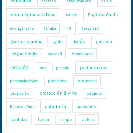
confianza
crecimiento
crisis
corazón
cómo agradar a Dios
Espíritu Santo
dinero
Fe
evangelismo
fortaleza
familia
Jesús
justicia
guerra espiritual
guía
lengua-hablar
obediencia
Navidad
oración
poder divino
paz
pecado
promesas
presencia divina
problemas
protección divina
propósito
prójimo
sabiduría
salvación
Reino de Dios
santidad
temor
tiempo
victoria