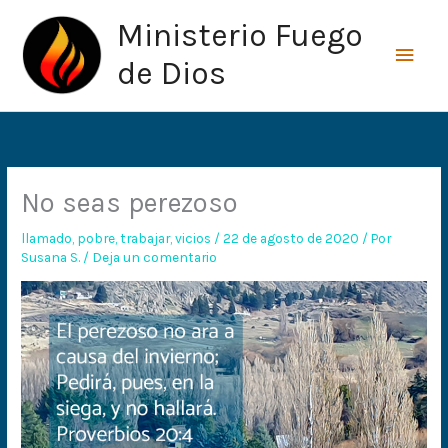
Ir
Men
Ministerio Fuego
al
princ
contenido
de Dios
No seas perezoso
llamado
,
pobre
,
trabajar
,
vicios
/
22 de agosto de 2020
/ Por
Susana S.
/
Deja un comentario