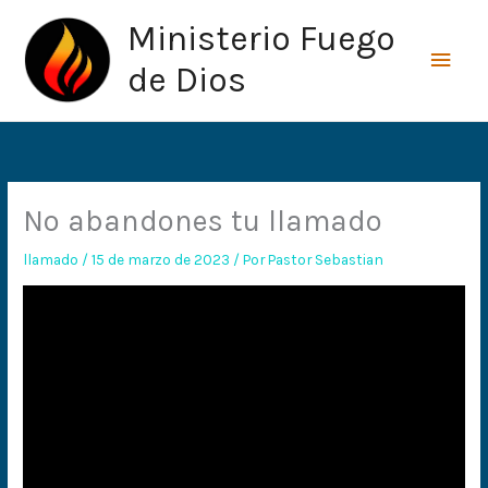
Ir
Men
Ministerio Fuego
al
princ
contenido
de Dios
No abandones tu llamado
llamado
/
15 de marzo de 2023
/ Por
Pastor Sebastian