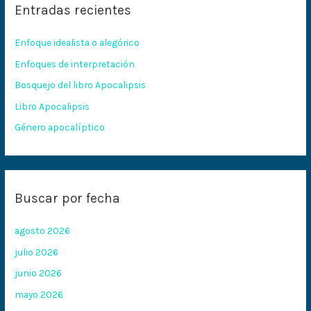
Entradas recientes
a
r
Enfoque idealista o alegórico
p
Enfoques de interpretación
o
Bosquejo del libro Apocalipsis
r
:
Libro Apocalipsis
Género apocalíptico
Buscar por fecha
agosto 2026
julio 2026
junio 2026
mayo 2026