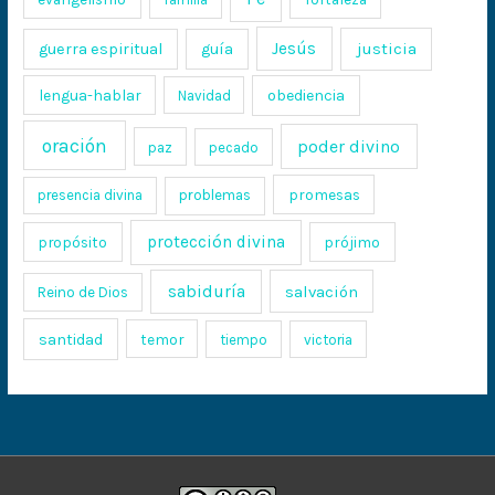
Jesús
justicia
guerra espiritual
guía
lengua-hablar
obediencia
Navidad
oración
poder divino
paz
pecado
promesas
presencia divina
problemas
protección divina
propósito
prójimo
sabiduría
salvación
Reino de Dios
santidad
temor
tiempo
victoria