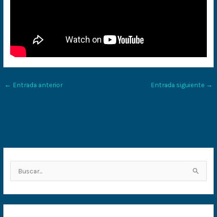
←
Entrada anterior
Entrada siguiente
→
B
u
s
c