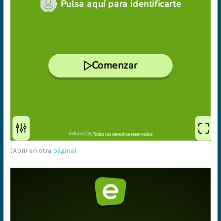
(Abrir en otra
página
).