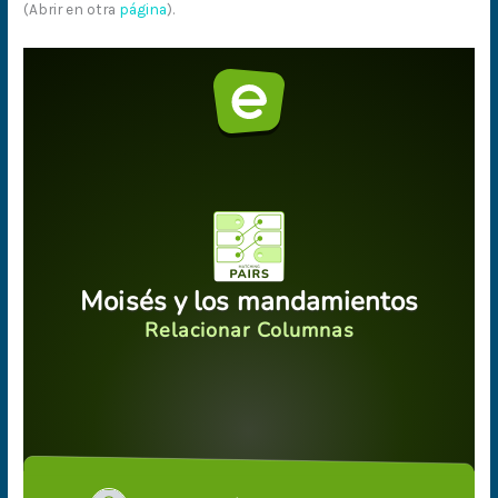
(Abrir en otra
página
).