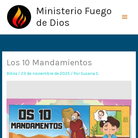
Ir
Men
Ministerio Fuego
al
princ
contenido
de Dios
Los 10 Mandamientos
Biblia
/
23 de noviembre de 2025
/ Por
Susana S.