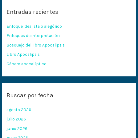
c
Entradas recientes
a
r
Enfoque idealista o alegórico
p
Enfoques de interpretación
o
Bosquejo del libro Apocalipsis
r
:
Libro Apocalipsis
Género apocalíptico
Buscar por fecha
agosto 2026
julio 2026
junio 2026
mayo 2026