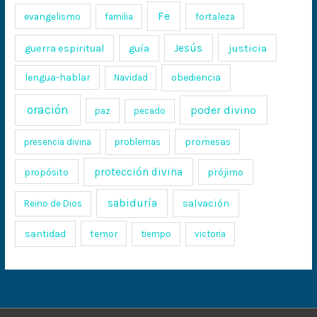
Fe
evangelismo
fortaleza
familia
Jesús
justicia
guerra espiritual
guía
lengua-hablar
obediencia
Navidad
oración
poder divino
paz
pecado
promesas
presencia divina
problemas
protección divina
propósito
prójimo
sabiduría
salvación
Reino de Dios
santidad
temor
tiempo
victoria