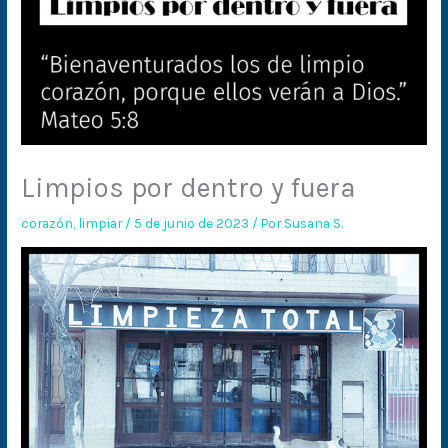
Limpios por dentro y fuera
corazón
,
limpiar
/
5 de junio de 2023
/ Por
Susana S.