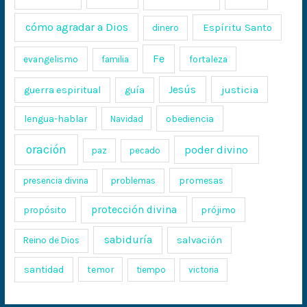
cómo agradar a Dios
Espíritu Santo
dinero
Fe
evangelismo
fortaleza
familia
Jesús
justicia
guerra espiritual
guía
lengua-hablar
obediencia
Navidad
oración
poder divino
paz
pecado
promesas
presencia divina
problemas
protección divina
propósito
prójimo
sabiduría
salvación
Reino de Dios
santidad
temor
tiempo
victoria