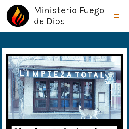
Ir
Men
Ministerio Fuego
al
princ
contenido
de Dios