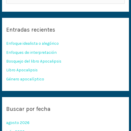
u
s
c
Entradas recientes
a
r
Enfoque idealista o alegórico
p
Enfoques de interpretación
o
Bosquejo del libro Apocalipsis
r
:
Libro Apocalipsis
Género apocalíptico
Buscar por fecha
agosto 2026