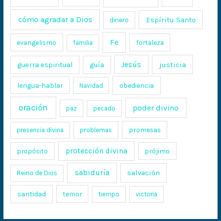
cómo agradar a Dios
Espíritu Santo
dinero
Fe
evangelismo
fortaleza
familia
Jesús
justicia
guerra espiritual
guía
lengua-hablar
obediencia
Navidad
oración
poder divino
paz
pecado
promesas
presencia divina
problemas
protección divina
propósito
prójimo
sabiduría
salvación
Reino de Dios
santidad
temor
tiempo
victoria