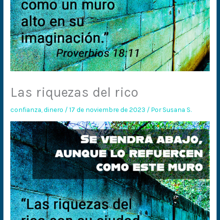
Las riquezas del rico
confianza
,
dinero
/
17 de noviembre de 2023
/ Por
Susana S.