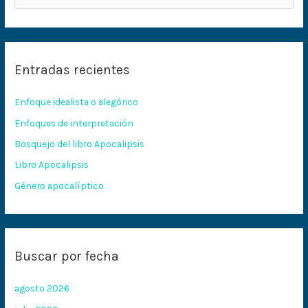
u
s
c
Entradas recientes
a
r
Enfoque idealista o alegórico
p
Enfoques de interpretación
o
Bosquejo del libro Apocalipsis
r
:
Libro Apocalipsis
Género apocalíptico
Buscar por fecha
agosto 2026