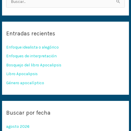
B
u
s
c
Entradas recientes
a
r
Enfoque idealista o alegórico
p
Enfoques de interpretación
o
Bosquejo del libro Apocalipsis
r
:
Libro Apocalipsis
Género apocalíptico
Buscar por fecha
agosto 2026