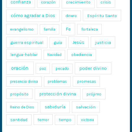
confianza
crecimiento
crisis
corazón
cómo agradar a Dios
Espíritu Santo
dinero
Fe
evangelismo
fortaleza
familia
Jesús
justicia
guerra espiritual
guía
lengua-hablar
obediencia
Navidad
oración
poder divino
paz
pecado
promesas
presencia divina
problemas
protección divina
propósito
prójimo
sabiduría
salvación
Reino de Dios
santidad
temor
tiempo
victoria