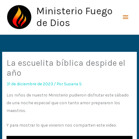
Ir
Men
Ministerio Fuego
al
princ
contenido
de Dios
La escuelita bíblica despide el
año
31 de diciembre de 2023
/ Por
Susana S.
Los niños de nuestro Ministerio pudieron disfrutar este sábado
de una noche especial que con tanto amor prepararon los
maestros.
Y para mostrar lo que vivieron nos comparten este video.